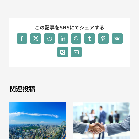
この記事をSNSにてシェアする
Facebook
X
Reddit
LinkedIn
WhatsApp
Tumblr
Pinterest
Vk
Xing
電
子
メ
ー
ル
関連投稿